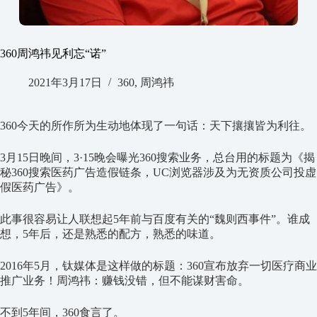
360周鸿祎见利忘“诺”
2021年3月17日
360
,
周鸿祎
360今天的所作所为生动地体现了一句话：天下攘攘皆为利往。
3月15日晚间，3·15晚会曝光360搜索业务，总台用的标题为《揭
秘360搜索医药广告造假链条，UC浏览器涉及为无资质公司投虚
假医药广告》。
此事很容易让人联想起5年前与百度有关的“魏则西事件”。谁成
想，5年后，还是熟悉的配方，熟悉的味道。
2016年5月，钛媒体是这样做的标题：360宣布放弃一切医疗商业
推广业务！周鸿祎：赚钱没错，但不能谋财害命。
不到5年间，360食言了。