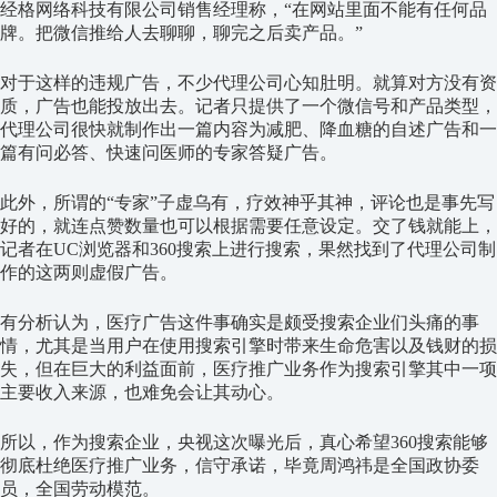
经格网络科技有限公司销售经理称，“在网站里面不能有任何品
牌。把微信推给人去聊聊，聊完之后卖产品。”
对于这样的违规广告，不少代理公司心知肚明。就算对方没有资
质，广告也能投放出去。记者只提供了一个微信号和产品类型，
代理公司很快就制作出一篇内容为减肥、降血糖的自述广告和一
篇有问必答、快速问医师的专家答疑广告。
此外，所谓的“专家”子虚乌有，疗效神乎其神，评论也是事先写
好的，就连点赞数量也可以根据需要任意设定。交了钱就能上，
记者在UC浏览器和360搜索上进行搜索，果然找到了代理公司制
作的这两则虚假广告。
有分析认为，医疗广告这件事确实是颇受搜索企业们头痛的事
情，尤其是当用户在使用搜索引擎时带来生命危害以及钱财的损
失，但在巨大的利益面前，医疗推广业务作为搜索引擎其中一项
主要收入来源，也难免会让其动心。
所以，作为搜索企业，央视这次曝光后，真心希望360搜索能够
彻底杜绝医疗推广业务，信守承诺，毕竟周鸿祎是全国政协委
员，全国劳动模范。