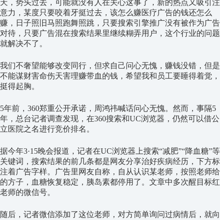
天，势头过去，可能就没有人在关心这事了，新的热点又吸引注
意力，某度只要咬着牙挺过去，该怎么赚医疗广告的钱还怎么
赚，日子照旧马照跑舞照跳，只要搜索引擎推广没有被作为广告
对待，只要广告混在搜索结果里继续糊弄用户，这个行业的问题
就解决不了。
我们不奢望能够改变同行，但求自己问心无愧，赚钱没错，但是
不能谋财害命伤天害理赚带血的钱，希望我和员工要睡得着觉，
挺得起胸。
5年前，360郑重公开承诺，周鸿祎喊话问心无愧。然而，事隔5
年，总台记者调查发现，在360搜索和UC浏览器，仍然可以借公
立医院之名进行竞价排名。
据今年3·15晚会报道，记者在UC浏览器上搜索“减肥”“降血糖”等
关键词，搜索结果的前几条都是网友分享治好疾病经历，下方标
注着广告字样。广告里网友自称，自从认识某老师，按照老师给
的方子，血糖恢复稳定，胰岛素都停用了。文章中多次醒目标红
老师的微信号。
随后，记者微信添加了这位老师，对方简单询问过病情后，就向