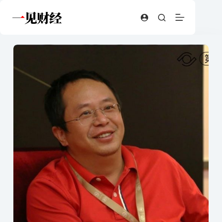
跳
至
内
容