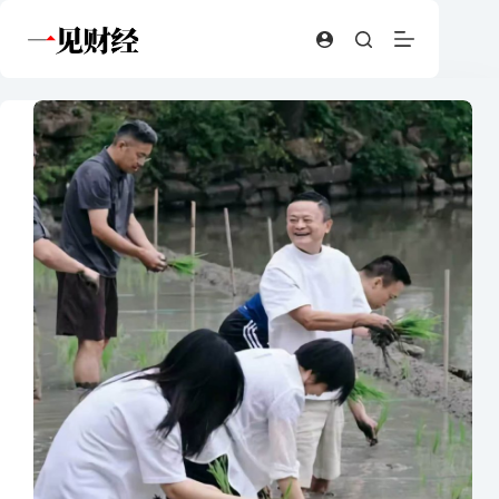
跳
至
内
容