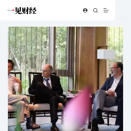
跳
至
内
容