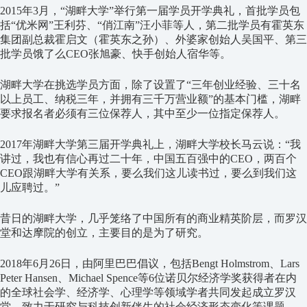
2015年3月，“湖畔大学”举行第一届学员开学典礼，首批学员包
括“优米网”王利芬、“俏江南”汪小菲等人，第二批学员有霍英东
集团副总裁霍启文（霍英东之孙）、外婆家创始人吴国平、第三
批学员饿了么CEO张旭豪、快手创始人宿华等。
湖畔大学在挑选学员方面，除了设置了“三年创业经验、三十名
以上员工、纳税三年，并拥有三千万营业额”的基本门槛，湖畔
要求报名者必须有三位保荐人，其中至少一位指定保荐人。
2017年湖畔大学第三届开学典礼上，湖畔大学校长马云说：“我
讲过，我也有信心再过二十年，中国五百强中的CEO，两百个
CEO跟湖畔大学有关系，要么我们这儿读书过，要么到我们这
儿应聘过。”
昔日的湖畔大学，几乎笼络了中国所有的商业精英阶层，而罗汉
堂和达摩院的创立，主要目的是为了研究。
2018年6月26日，由阿里巴巴倡议，包括Bengt Holmstrom、Lars
Peter Hansen、Michael Spence等6位诺贝尔经济学奖获得者在内
的全球社会学、经济学、心理学等领域学者共同发起成立罗汉
堂，致力于研究与科技创新伴生的社会经济形态变化等课题。