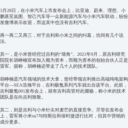
3月28日，在小米汽车上市发布会上，比亚迪、蔚来、理想、小
鹏甚至岚图、智己汽车等一众新能源汽车与小米汽车联动，纷纷
发微博表示欢迎，而这其中也没有吉利汽车。
再一再二又再三，对于吉利和小米之间的纠葛，坊间有几个说
法。
其一，是小米曾经挖过吉利的“墙角”。2021年9月，原吉利研究
院院长胡峥楠宣布加入顺为资本，而顺为资本的创始合伙人正是
雷军。据称，胡峥楠还带走了几十人的技术团队。
胡峥楠是汽车领域的技术大拿，曾经带领吉利推出高端纯电架构
平台—SEA浩瀚平台，吉利极氪系列汽车就出自该平台。此前，
吉利极氪001发布会上，就有吉利高管对此揶揄，称小米的技术
团队是在向吉利致敬。
其二，则是吉利与小米针尖对麦芒的直接竞争。尽管在发布会
上，雷军将小米su7与特斯拉和保时捷进行比对，但其中营销的
成分更多。