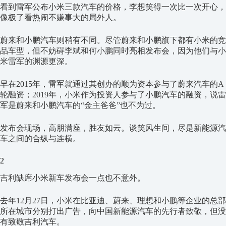
看到雷军公布小米三款汽车的价格，李想笑得一次比一次开心，
像极了看热闹不嫌事大的局外人。
蔚来和小鹏汽车则稍有不同。尽管蔚来和小鹏旗下都有小米的竞
品车型，但不妨碍李斌和何小鹏同时亮相发布会，因为他们与小
米雷军的渊源更深。
早在2015年，雷军就通过其创办的顺为资本参与了蔚来汽车的A
轮融资；2019年，小米作为投资人参与了小鹏汽车的融资，说雷
军是蔚来和小鹏汽车的“金主爸爸”也不为过。
发布会现场，高朋满座，胜友如云。谈笑风生间，尽是新能源汽
车之间的合纵与连横。
2
吉利缺席小米新车发布会一点也不意外。
去年12月27日，小米在比亚迪、蔚来、理想和小鹏等企业的总部
所在城市分别打出广告，向中国新能源汽车的先行者致敬，但没
有致敬吉利汽车。