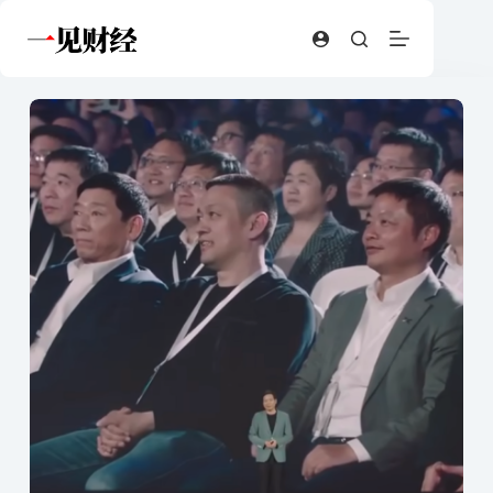
跳
至
内
容