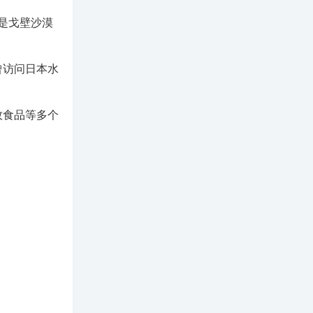
是戈壁沙漠
曾访问日本水
牧食品等多个