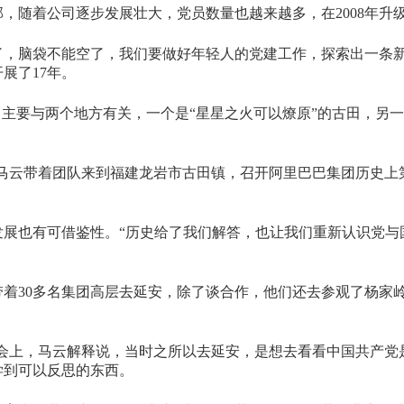
部，随着公司逐步发展壮大，党员数量也越来越多，在2008年升
了，脑袋不能空了，我们要做好年轻人的党建工作，探索出一条
展了17年。
。主要与两个地方有关，一个是“星星之火可以燎原”的古田，另
日”，马云带着团队来到福建龙岩市古田镇，召开阿里巴巴集团历史上
展也有可借鉴性。“历史给了我们解答，也让我们重新认识党与
又带着30多名集团高层去延安，除了谈合作，他们还去参观了杨家
商大会上，马云解释说，当时之所以去延安，是想去看看中国共产党
学到可以反思的东西。