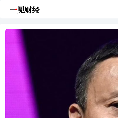
跳
至
内
容