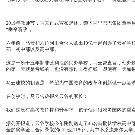
2019年教师节，马云正式宣布退休，卸下阿里巴巴集团董
“垂帘听政”。
六年前，马云和六位阿里合伙人拿出10亿一起创办了云谷学
部、初中部以及高中部。
这是一所十五年制非营利性的民办学校，马云曾直言，创办
的第一天就是亏钱的，也没有想过非得挣钱，即使有一天如
马云建校的初衷是，希望为中国教育的改革和创新做一点
在创校时，马云告诉报名云谷的家长：
我们这没有高考指挥棒和升学率，孩子估计很难考国内的重
据公开报道，云谷学校今年刚刚送走了45名首批从学校高中部
金的奖学金，合计录取的offer达118个，其中不乏康奈尔