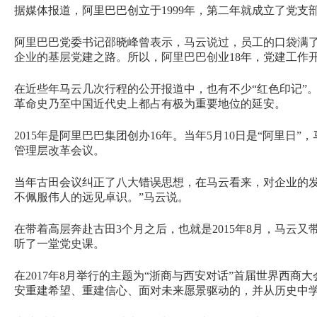
据媒体报道，阿里巴巴创立于1999年，第二年就成立了党支
阿里巴巴党委书记邵晓峰曾表示，马云说过，员工的口袋满
企业的基层党建之路。所以，阿里巴巴创业18年，党建工作开
在近些年马云几次行程的公开报道中，也有不少“红色印记”
革命史乃至中国近代史上都占有极为重要地位的延安。
2015年是阿里巴巴集团创办16年。当年5月10日是“阿里
管理层改革会议。
当年古田会议纠正了八大错误思想，在马云看来，对企业的发
不佩服伟人的远见卓识。”马云说。
在带着高层奔赴古田3个月之后，也就是2015年8月，马云
听了一堂党史课。
在2017年8月举行的主题为“浙商与西安对话”首届世界西
安重建希望、重建信心、面对未来愿景驱动的，并从历史中