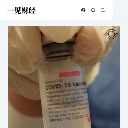
跳
至
内
容