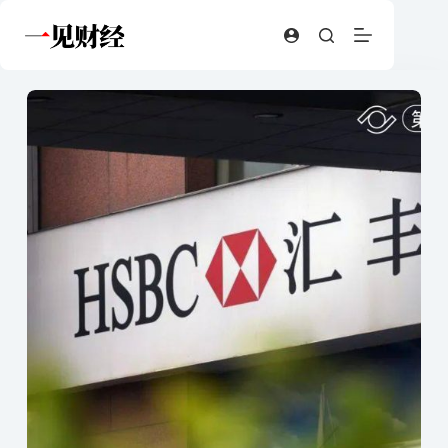
跳
至
内
容