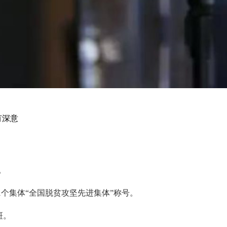
有深意
。
01个集体“全国脱贫攻坚先进集体”称号。
斑。