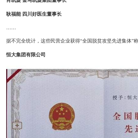
肖凯旋 金马凯旋集团董事长
耿福能 四川好医生董事长
……
据不完全统计，这些民营企业获得“全国脱贫攻坚先进集体”
恒大集团有限公司