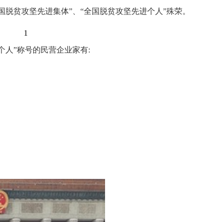
国脱贫攻坚先进集体”、“全国脱贫攻坚先进个人”殊荣。
1
人”称号的民营企业家有: