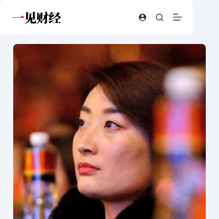
跳
至
内
容