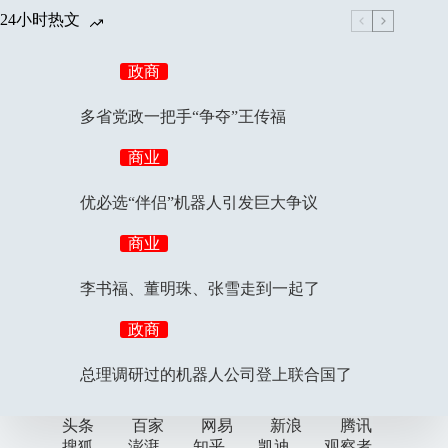
24小时热文
政商
多省党政一把手“争夺”王传福
商业
优必选“伴侣”机器人引发巨大争议
商业
李书福、董明珠、张雪走到一起了
政商
总理调研过的机器人公司登上联合国了
头条
百家
网易
新浪
腾讯
搜狐
澎湃
知乎
凯迪
观察者