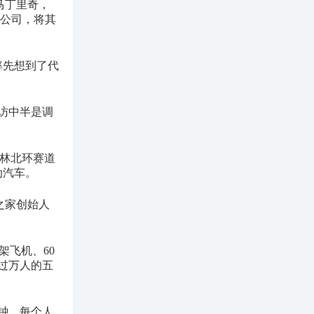
马丁里奇，
限公司，将其
率先想到了代
访中半是调
格林北环赛道
动汽车。
之家创始人
架飞机、60
超过万人的五
敲钟，每个人