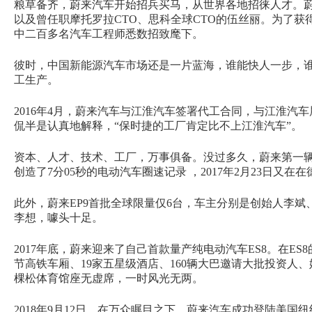
粮草备齐，蔚来汽车开始招兵买马，从世界各地招徕人才。蔚
以及曾任职摩托罗拉CTO、思科全球CTO的伍丝丽。为了获
中二百多名汽车工程师悉数招致麾下。
彼时，中国新能源汽车市场还是一片蓝海，谁能快人一步，
工生产。
2016年4月，蔚来汽车与江淮汽车签署代工合同，与江淮
侃半是认真地解释，“保时捷的工厂肯定比不上江淮汽车”。
资本、人才、技术、工厂，万事俱备。没过多久，蔚来第一辆电动
创造了7分05秒的电动汽车圈速记录 ，2017年2月23日又
此外，蔚来EP9首批全球限量仅6台，车主分别是创始人李
李想，噱头十足。
2017年底，蔚来迎来了自己首款量产纯电动汽车ES8。在ES8
节高铁车厢、19家五星级酒店、160辆大巴邀请大批投资人
棵松体育馆座无虚席，一时风光无两。
2018年9月12日，在万众瞩目之下，蔚来汽车成功登陆美