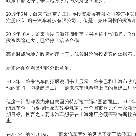
政策补贴之外，来自地方政府的支持也在减少。
2019年5月，蔚来与北京亦庄国际投资发展有限公司签订框
注册成立“蔚来汽车科技有限公司”，但是，亦庄国投的投资
2019年10月，蔚来再度与浙江湖州市吴兴区传出“绯闻”，
投资风险过大，已经停止洽谈合作。
高光时成为地方政府的座上宾，低谷时沦为投资客的垫脚石
蔚来还面对着激烈的外部竞争。
2018年，蔚来汽车的招股说明书上显示，蔚来已和上海市
他的支持，包括建造工厂。蔚来汽车也希望上海的自建工厂能
但这一计划却因为来自美国的特斯拉“插队”戛然而止。201
能源车企。而根据国家发改委规定，一个省市只允许一家新
期目标。换言之，蔚来汽车想要在上海建厂必须等到特斯拉在
止。
在2019年的NIO Day上，蔚来汽车意外的延迟了第三款整