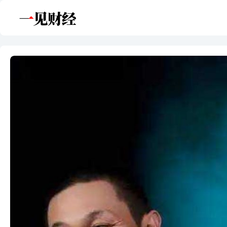
跳
至
内
容