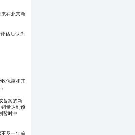
蔚来在北京新
经评估后认为
税收优惠和其
本。
成备案的新
企销量达到预
划暂时中
，远不及一年前