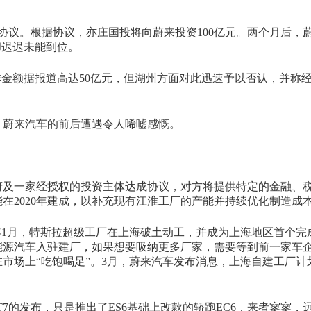
架协议。根据协议，亦庄国投将向蔚来投资100亿元。两个月后，
却迟迟未能到位。
合作金额据报道高达50亿元，但湖州方面对此迅速予以否认，并称
，蔚来汽车的前后遭遇令人唏嘘感慨。
政府及一家经授权的投资主体达成协议，对方将提供特定的金融、
在2020年建成，以补充现有江淮工厂的产能并持续优化制造成
9年1月，特斯拉超级工厂在上海破土动工，并成为上海地区首个完
能源汽车入驻建厂，如果想要吸纳更多厂家，需要等到前一家车
市场上“吃饱喝足”。3月，蔚来汽车发布消息，上海自建工厂计
车ET7的发布，只是推出了ES6基础上改款的轿跑EC6，来者寥寥