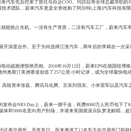
来汽车先后挖来了曾任马自达COO、玛莎拉蒂全球总裁等职的
得技术团队，蔚来汽车更是全资收购了阿尔特(上海)汽车科技有
谁就能抢占先机。一没有生产资质，二没有汽车工厂，蔚来汽车
汽车展开深度合作。至于为何选择江淮汽车，两年后的李斌在一次采
超跑便惊艳亮相。2016年10月12日，蔚来EP9在德国纽博
在在德州奥斯汀美洲赛道创造了257公里/小时记录，成为全球最快电
斌、高瓴资本张磊、腾讯马化腾、京东刘强东、小米雷军以及汽车
的发布会NIO Day上，蔚来一掷千金，耗费8000万人民币包下了8
、媒体和5000名意向用户到场，并请来美国摇滚乐队梦龙献唱，
国纽约证券交易所。开盘首日，蔚来邀请了12名车主在交易所门前