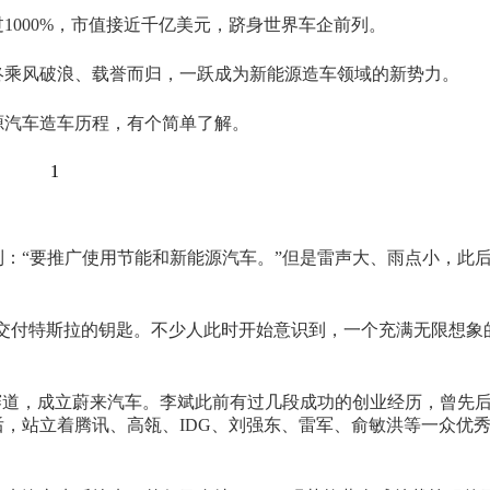
1000%，市值接近千亿美元，跻身世界车企前列。
终乘风破浪、载誉而归，一跃成为新能源造车领域的新势力。
源汽车造车历程，有个简单了解。
1
到：“要推广使用节能和新能源汽车。”但是雷声大、雨点小，此
车主交付特斯拉的钥匙。不少人此时开始意识到，一个充满无限想象
赛道，成立蔚来汽车。李斌此前有过几段成功的创业经历，曾先
，站立着腾讯、高瓴、IDG、刘强东、雷军、俞敏洪等一众优