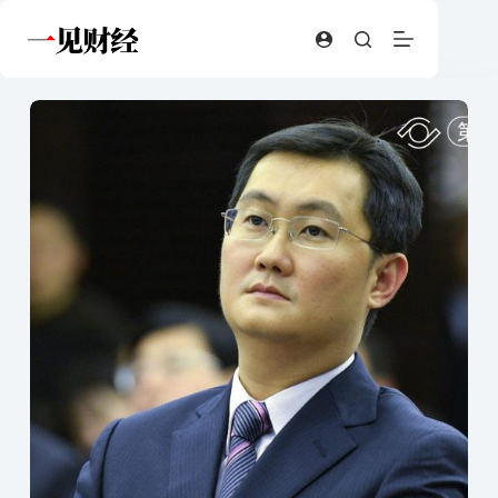
跳
至
内
容