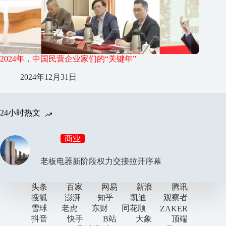
2024年，中国民营企业家们的“关键年”
2024年12月31日
24小时热文
商业
老板电器新阶段权力交接拉开序幕
头条
百家
网易
新浪
腾讯
搜狐
澎湃
知乎
凯迪
观察者
雪球
老虎
东财
同花顺
ZAKER
抖音
快手
B站
大象
顶端