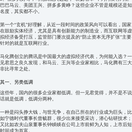
巴巴马云、美团王兴、拼多多黄峥？这些企业不管是规模还是知
名度，其实都不小。
第一个“玄机”好理解，从近一段时间的政策风向可以看出，国家
在鼓励实体经济，尤其是具有创新能力的制造业，而互联网等虚
拟经济备受打压，监管部门屡次提及的“防止资本无序扩张”主要
针对的就是互联网行业。
马化腾创立的腾讯是中国最大的虚拟经济代表，为何能入选？一
见君思之良久发现，和马云、王兴等企业家相比，马化腾有三大
非比寻常之处。
其一、另类低调
这些年，国内的很多企业家都低调。但一见君觉得，并不是不说
话就是低调，低调分两种。
一种是闷头挣大钱，与世无争，在自己所在的行业成为巨头，比
如宁德时代董事长曾毓群，很少出来接受采访，潜心钻研技术；
又比如农夫山泉董事长钟睒睒在公司上市前鲜为人知，上市后短
时间成为首富。