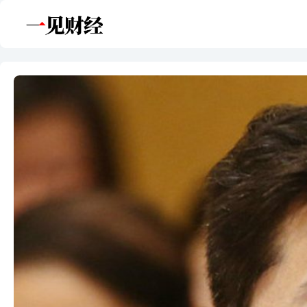
跳
至
内
容