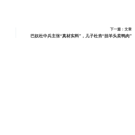
下一篇：
文章
巴奴杜中兵主张“真材实料”，儿子杜夯“挂羊头卖鸭肉”