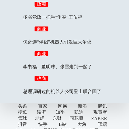
政商
多省党政一把手“争夺”王传福
商业
优必选“伴侣”机器人引发巨大争议
商业
李书福、董明珠、张雪走到一起了
政商
总理调研过的机器人公司登上联合国了
头条
百家
网易
新浪
腾讯
搜狐
澎湃
知乎
凯迪
观察者
雪球
老虎
东财
同花顺
ZAKER
抖音
快手
B站
大象
顶端