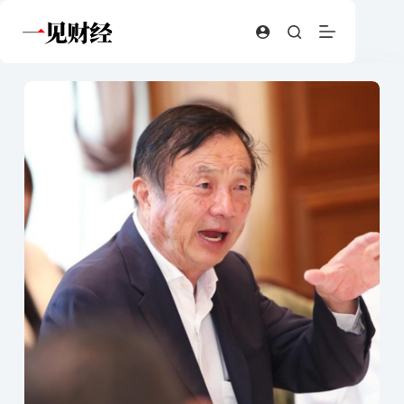
跳
至
内
容