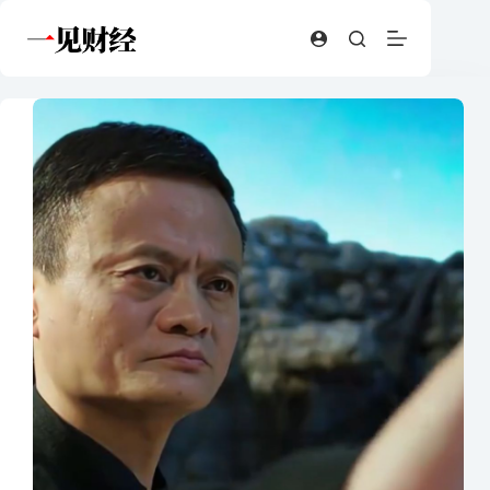
跳
至
内
容