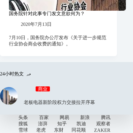
国务院针对此事专门发文意欲何为？
2020年7月13日
7月10日，国务院办公厅发布《关于进一步规范
行业协会商会收费的通知》。
24小时热文
商业
老板电器新阶段权力交接拉开序幕
头条
百家
网易
新浪
腾讯
搜狐
澎湃
知乎
凯迪
观察者
雪球
老虎
东财
同花顺
ZAKER