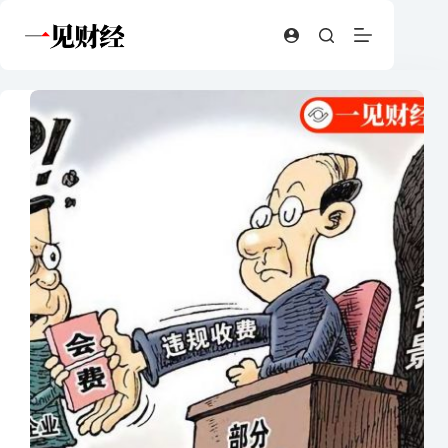
跳
至
内
容