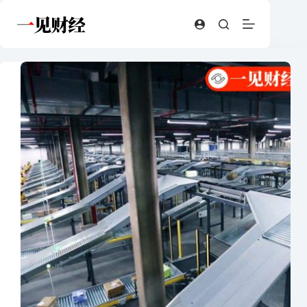
跳
至
内
容