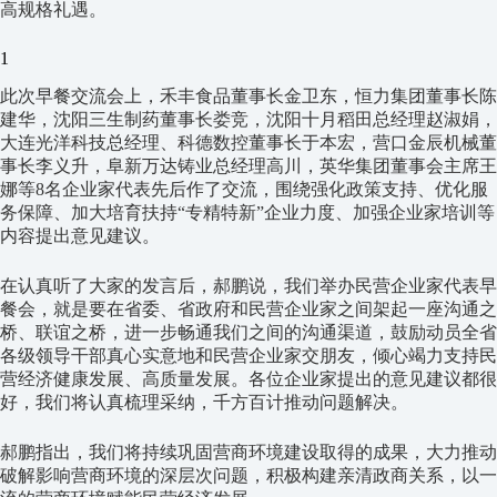
高规格礼遇。
1
此次早餐交流会上，禾丰食品董事长金卫东，恒力集团董事长陈
建华，沈阳三生制药董事长娄竞，沈阳十月稻田总经理赵淑娟，
大连光洋科技总经理、科德数控董事长于本宏，营口金辰机械董
事长李义升，阜新万达铸业总经理高川，英华集团董事会主席王
娜等8名企业家代表先后作了交流，围绕强化政策支持、优化服
务保障、加大培育扶持“专精特新”企业力度、加强企业家培训等
内容提出意见建议。
在认真听了大家的发言后，郝鹏说，我们举办民营企业家代表早
餐会，就是要在省委、省政府和民营企业家之间架起一座沟通之
桥、联谊之桥，进一步畅通我们之间的沟通渠道，鼓励动员全省
各级领导干部真心实意地和民营企业家交朋友，倾心竭力支持民
营经济健康发展、高质量发展。各位企业家提出的意见建议都很
好，我们将认真梳理采纳，千方百计推动问题解决。
郝鹏指出，我们将持续巩固营商环境建设取得的成果，大力推动
破解影响营商环境的深层次问题，积极构建亲清政商关系，以一