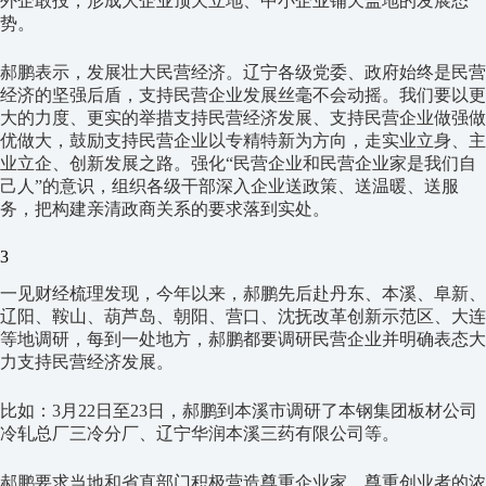
外企敢投，形成大企业顶天立地、中小企业铺天盖地的发展态
势。
郝鹏表示，发展壮大民营经济。辽宁各级党委、政府始终是民营
经济的坚强后盾，支持民营企业发展丝毫不会动摇。我们要以更
大的力度、更实的举措支持民营经济发展、支持民营企业做强做
优做大，鼓励支持民营企业以专精特新为方向，走实业立身、主
业立企、创新发展之路。强化“民营企业和民营企业家是我们自
己人”的意识，组织各级干部深入企业送政策、送温暖、送服
务，把构建亲清政商关系的要求落到实处。
3
一见财经梳理发现，今年以来，郝鹏先后赴丹东、本溪、阜新、
辽阳、鞍山、葫芦岛、朝阳、营口、沈抚改革创新示范区、大连
等地调研，每到一处地方，郝鹏都要调研民营企业并明确表态大
力支持民营经济发展。
比如：3月22日至23日，郝鹏到本溪市调研了本钢集团板材公司
冷轧总厂三冷分厂、辽宁华润本溪三药有限公司等。
郝鹏要求当地和省直部门积极营造尊重企业家、尊重创业者的浓