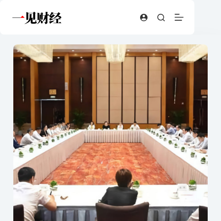
跳
至
内
容