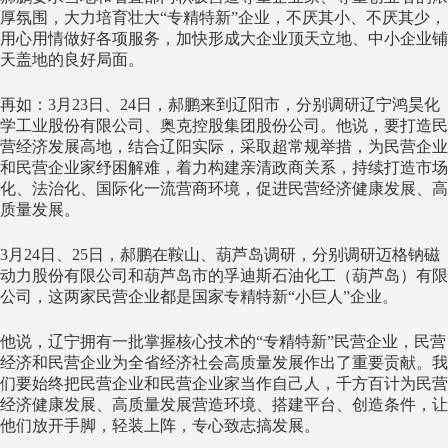
厚氛围，大力培育壮大“专精特新”企业，不厌其小、不厌其少，
用心用情做好各项服务，加快形成大企业顶天立地、中小企业铺
天盖地的良好局面。
再如：3月23日、24日，郝鹏来到辽阳市，分别调研辽宁鸿昊化
学工业股份有限公司、奥克控股集团股份公司。他说，要打造民
营经济发展高地，结合辽阳实际，采取超常规举措，为民营企业
和民营企业家纾困解难，着力构建亲清政商关系，持续打造市场
化、法治化、国际化一流营商环境，促进民营经济健康发展、高
质量发展。
3月24日、25日，郝鹏在鞍山、葫芦岛调研，分别调研迈格钠磁
动力股份有限公司和葫芦岛市的孚迪斯石油化工（葫芦岛）有限
公司，这两家民营企业都是国家专精特新“小巨人”企业。
他说，辽宁拥有一批掌握核心技术的“专精特新”民营企业，民营
经济和民营企业为全省经济社会高质量发展作出了重要贡献。我
们要始终把民营企业和民营企业家当作自己人，千方百计为民营
经济健康发展、高质量发展营造环境、搭建平台、创造条件，让
他们放开手脚，轻装上阵，专心致志搞发展。