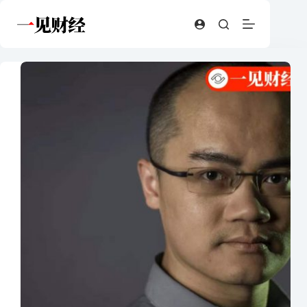
跳
至
内
容