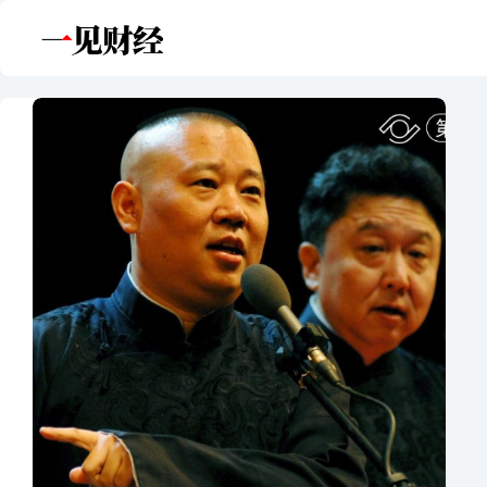
跳
至
内
容