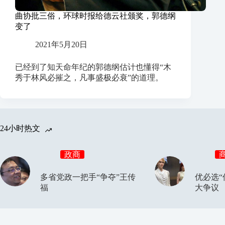
曲协批三俗，环球时报给德云社颁奖，郭德纲
变了
2021年5月20日
已经到了知天命年纪的郭德纲估计也懂得“木
秀于林风必摧之，凡事盛极必衰”的道理。
24小时热文
政商
多省党政一把手“争夺”王传
优必选“
福
大争议