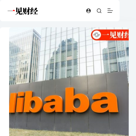
跳
至
内
容