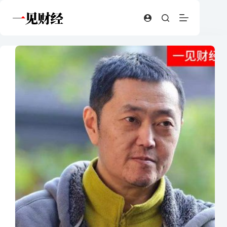
跳
至
内
容