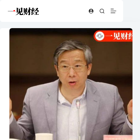
跳
至
内
容