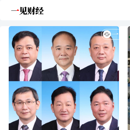
跳
至
内
容