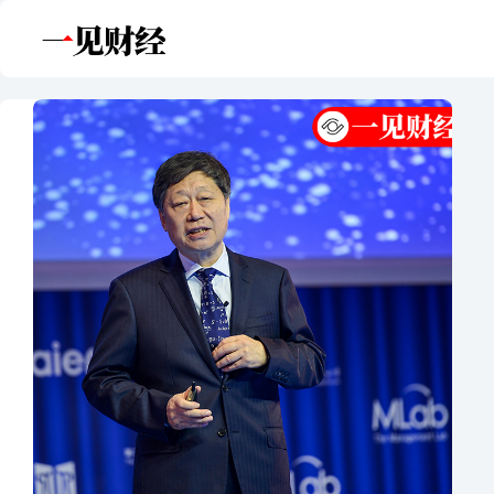
跳
至
内
容