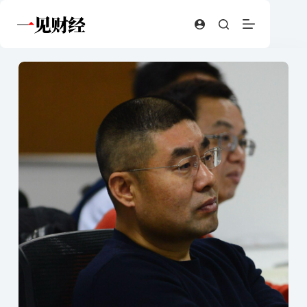
跳
至
内
容