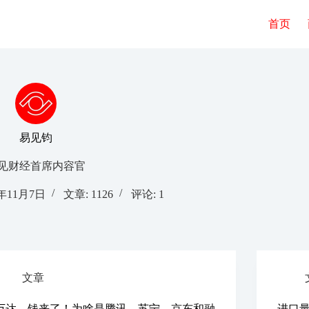
首页
易见钧
见财经首席内容官
7年11月7日
文章: 1126
评论: 1
文章
万达，钱来了！为啥是腾讯、苏宁、京东和融
进口