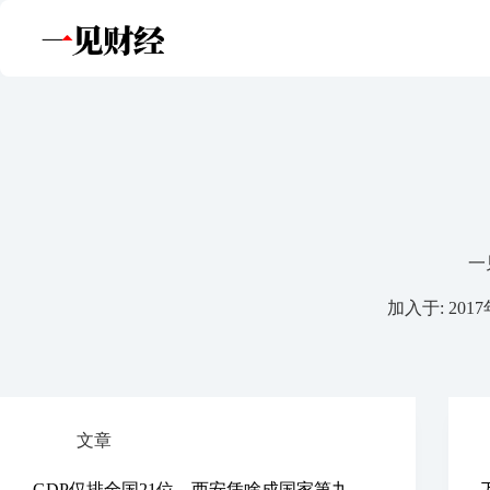
跳
至
内
容
一
加入于: 201
文章
GDP仅排全国21位，西安凭啥成国家第九