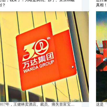
创？
真相
2017年，王健林卖酒店、裁员、痛失首富宝…
这是「