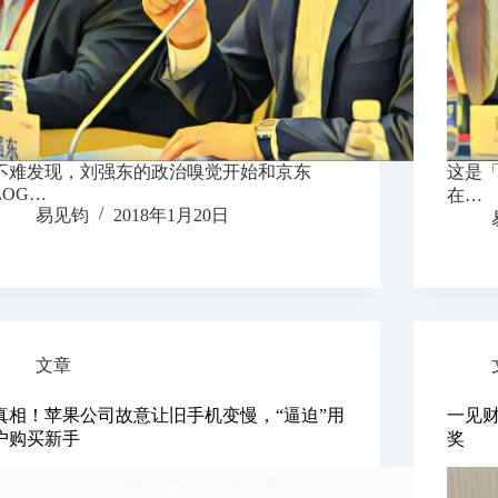
不难发现，刘强东的政治嗅觉开始和京东
这是「
LOG…
在…
易见钧
2018年1月20日
文章
真相！苹果公司故意让旧手机变慢，“逼迫”用
一见财
户购买新手
奖