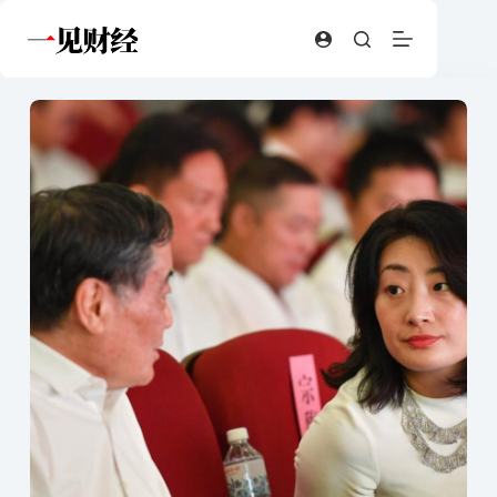
跳
至
内
容