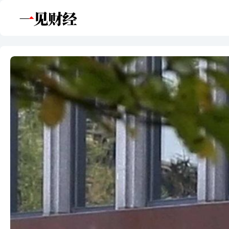
跳
至
内
容