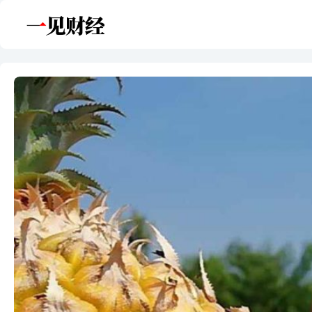
跳
至
内
容