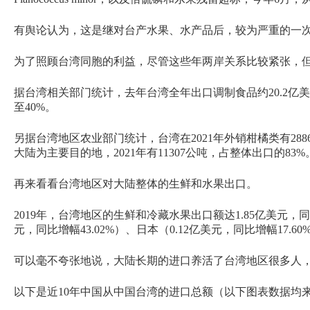
有舆论认为，这是继对台产水果、水产品后，较为严重的一
为了照顾台湾同胞的利益，尽管这些年两岸关系比较紧张，
据台湾相关部门统计，去年台湾全年出口调制食品约20.2亿美
至40%。
另据台湾地区农业部门统计，台湾在2021年外销柑橘类有28
大陆为主要目的地，2021年有11307公吨，占整体出口的83%
再来看看台湾地区对大陆整体的生鲜和水果出口。
2019年，台湾地区的生鲜和冷藏水果出口额达1.85亿美元，同
元，同比增幅43.02%）、日本（0.12亿美元，同比增幅17.60
可以毫不夸张地说，大陆长期的进口养活了台湾地区很多人
以下是近10年中国从中国台湾的进口总额（以下图表数据均