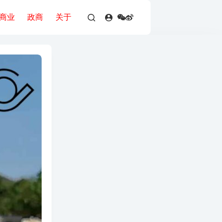
商业
政商
关于