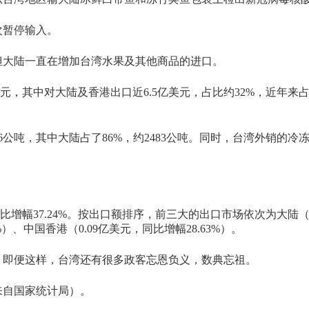
次暂停输入。
但大陆一直在增加台湾水果及其他商品的进口。
元，其中对大陆及香港出口近6.5亿美元，占比约32%，近年来占
86公吨，其中大陆占了86%，约2483公吨。同时，台湾外销的冷
。
比增幅37.24%。按出口额排序，前三大的出口市场依次为大陆（1
%）、中国香港（0.09亿美元，同比增幅28.63%）。
，即便这样，台湾还有很多政客忘恩负义，数典忘祖。
来自国家统计局）。