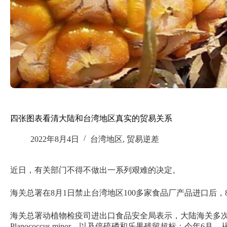
四张图表看清大陆和台湾地区真实的贸易关系
2022年8月4日
台湾地区
,
贸易逆差
近日，有关部门不得不做出一系列艰难的决定。
海关总署在8月1日禁止台湾地区100多家食品厂产品进口后
海关总署动植物检疫司进出口食品安全局表示，大陆海关多
Planococcus minor，以及倍硫磷和乐果残留超标；