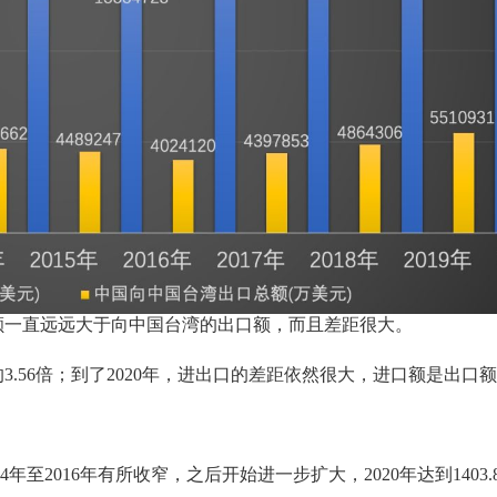
额一直远远大于向中国台湾的出口额，而且差距很大。
.56倍；到了2020年，进出口的差距依然很大，进口额是出口额的
14年至2016年有所收窄，之后开始进一步扩大，2020年达到1403.