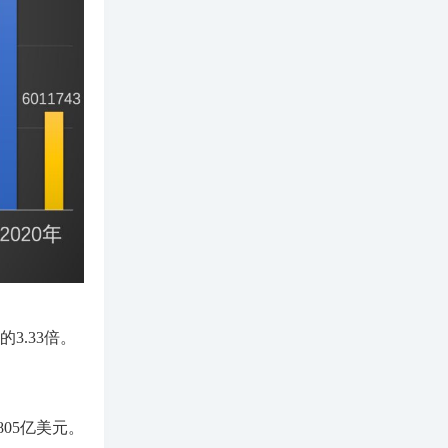
3.33倍。
805亿美元。