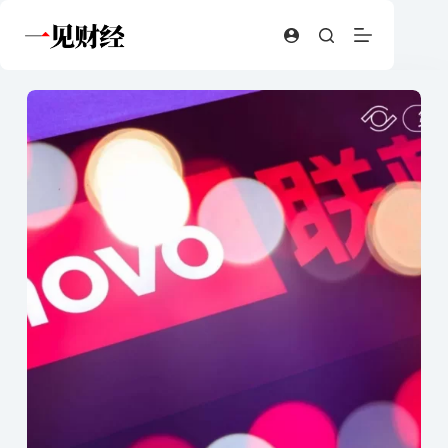
跳
至
内
容