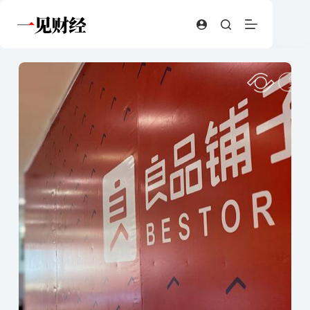
跳
至
内
容