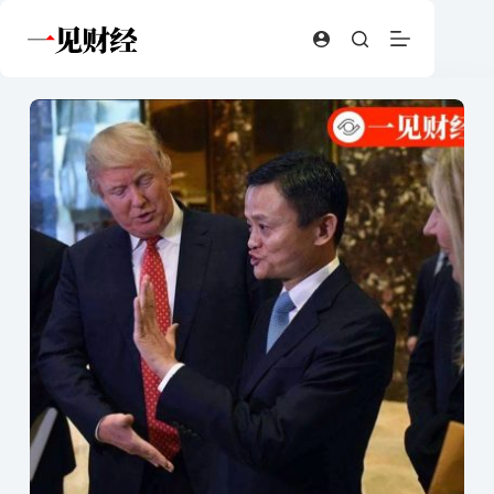
跳
至
内
容