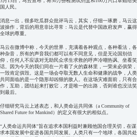
3月13日，马云宣布，将50万份检测试剂盒和100万只口罩赠给美
国人民。
消息一出，很多吃瓜群众批评马云，其实，仔细一琢磨，马云这
波操作，背后的用意非比寻常：马云是代替中国政府发声，赢得
全球的尊重。
马云在微博中称，今天的世界，充满着各种观点，各种看法，各
种杂音，所有的声音我们都可以有不同意见，但是无论国别信
仰，任何人不应该对无助民众求生求救的呼声冷嘲热讽、坐看笑
话。因为今天的我们同在一片着了火的森林里，一荣未必俱荣，
一毁肯定俱毁。这是一场会夺取无数人生命和健康的战争，人类
共同面临的是一个隐形却凶狠的敌人。在这场灾难面前，只有合
作，互助，团结起来打败它，才是唯一的出路，否则谁也没法笑
到最后。
仔细研究马云上述表态，和人类命运共同体（a Community of
Shared Future for Mankind）的定义有很大的相似点。
“人类命运共同体”旨在追求本国利益时兼顾他国合理关切，在谋
求本国发展中促进各国共同发展。人类只有一个地球，各国共处