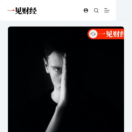
跳
至
内
容