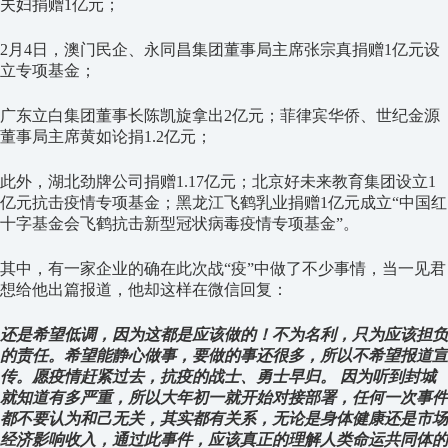
夫妇捐赠1亿元；
2月4日，澳门民企、永同昌集团董事局主席张宗真捐赠1亿元设
立专项基金；
广东立白集团董事长陈凯旋拿出2亿元；菲律宾华侨、世纪金源
董事局主席黄如论捐1.2亿元；
此外，湖北劲牌公司捐赠1.17亿元；北京好未来教育集团设立1
亿元抗击疫情专项基金；黑龙江飞鹤乳业捐赠1亿元成立“中国红
十字基金会飞鹤抗击新型冠状病毒疫情专项基金”。
其中，有一家企业的确在此次战“疫”中做了不少事情，当一见君
想给他出篇报道，他却这样在微信回复：
还是希望低调，因为这都是应该做的！不为名利，只为应该担负
的责任。希望能静心做事，要做的事还很多，所以不希望报道宣
传。愿疫情赶紧过去，抗疫的战士、勇士早归。 因为听到封城
就知道有多严重，所以大年初一就开始对接部署，任何一次事件
都不要认为和己无关，其实都有关系，无论是身体健康还是市场
经济影响收入，通过此事件，应该真正的理解人类命运共同体的