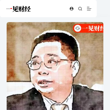
跳
至
内
容