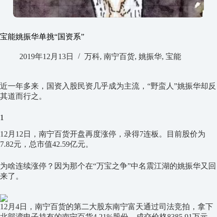
宝能姚振华单挑“国资系”
2019年12月13日
万科
,
南宁百货
,
姚振华
,
宝能
近一年多来，国资入股民资几乎成为主流，“野蛮人”姚振华却反
其道而行之。
1
12月12日，南宁百货开盘再度涨停，录得7连板。目前股价为
7.82元，总市值42.59亿元。
为啥连续涨停？因为那个在“万宝之争”中名震江湖的姚振华又回
来了。
12月4日，南宁百货的第二大股东南宁富天通过司法竞拍，拿下
北部湾电子持有的南宁百货4.21%股份，成交价格8385.91万元。