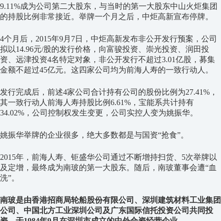
9.11%成为公司第二大股东，与当时的第一大股东中山火炬集团
的持股比例非常接近。举牌一个月之后，中炬高新宣布停牌。
4个月后，2015年9月7日，中炬高新发布非公开发行预案，公司
拟以14.96元/股的发行价格，向富骏投资、崇光投资、润田投
资、远津投资4名特定对象，非公开发行不超过3.01亿股，募集
金额不超过45亿元。这四家公司均为前海人寿的一致行动人。
发行完成后，前述4家公司合计持有公司的股份比例为27.41%，
其一致行动人前海人寿持股比例6.61%，宝能系共计持有
34.02%，公司控制权发生变更，公司实控人变为姚振华。
姚振华举牌的企业很多，绝大多数都是与国资“抢食”。
2015年，前海人寿、钜盛华公司通过不断增持扫货、5次举牌以
及定增，最终成为南玻的第一大股东。随后，南玻董事会遭“血
洗”。
南玻是由香港招商局轮船股份有限公司、深圳建筑材料工业集团
公司、中国北方工业深圳公司及广东国际信托投资公司共同投
资，于1984年9月在深圳市成立的中外合资经营企业。