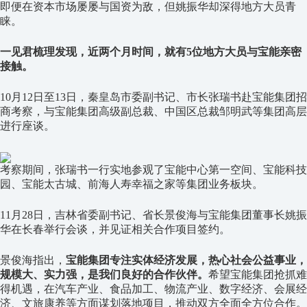
即便在资本市场屡屡与国资为敌，但姚振华却深得地方大员青
睐。
一见君梳理发现，近两个月时间，就有5位地方大员与宝能亲密
接触。
10月12日至13日，秦皇岛市委副书记、市长张瑞书赴宝能集团招
商考察，与宝能集团高级副总裁、中国区总裁邹明武等集团高层
进行座谈。
考察期间，张瑞书一行实地参观了宝能中心第一空间、宝能科技
园、宝能太古城、前海人寿幸福之家等集团业务板块。
11月28日，吉林省委副书记、省长景俊海与宝能集团董事长姚振
华在长春举行会谈，并见证相关合作项目签约。
景俊海指出，
宝能集团专注实体经济发展，热心社会公益事业，
规模大、实力强，是我们良好的合作伙伴。
希望宝能集团抢抓难
得机遇，在汽车产业、食品加工、物流产业、数字经济、会展经
济、文旅康养等方面谋划落地项目，推动双方全面全方位合作。