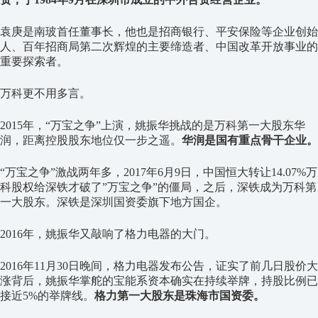
袁庚是南玻首任董事长，他也是招商银行、平安保险等企业创始
人、百年招商局第二次辉煌的主要缔造者、中国改革开放事业的
重要探索者。
万科更不用多言。
2015年，“万宝之争”上演，姚振华挑战的是万科第一大股东华
润，距离控股股东地位仅一步之遥。
华润是国有重点骨干企业。
“万宝之争”激战两年多，2017年6月9日，中国恒大转让14.07%万
科股权给深铁才破了”万宝之争”的僵局，之后，深铁成为万科第
一大股东。深铁是深圳国资委旗下地方国企。
2016年，姚振华又敲响了格力电器的大门。
2016年11月30日晚间，格力电器发布公告，证实了前几日股价大
涨背后，姚振华掌舵的宝能系资本确实在持续举牌，持股比例已
接近5%的举牌线。
格力第一大股东是珠海市国资委。