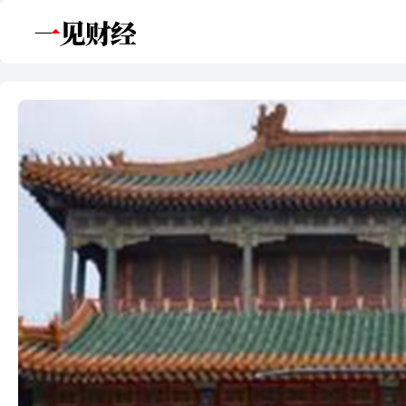
跳
至
内
容