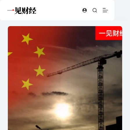
跳
至
内
容