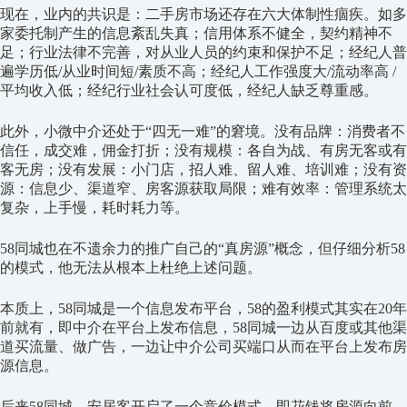
现在，业内的共识是：二手房市场还存在六大体制性痼疾。如多
家委托制产生的信息紊乱失真；信用体系不健全，契约精神不
足；行业法律不完善，对从业人员的约束和保护不足；经纪人普
遍学历低/从业时间短/素质不高；经纪人工作强度大/流动率高 /
平均收入低；经纪行业社会认可度低，经纪人缺乏尊重感。
此外，小微中介还处于“四无一难”的窘境。没有品牌：消费者不
信任，成交难，佣金打折；没有规模：各自为战、有房无客或有
客无房；没有发展：小门店，招人难、留人难、培训难；没有资
源：信息少、渠道窄、房客源获取局限；难有效率：管理系统太
复杂，上手慢，耗时耗力等。
58同城也在不遗余力的推广自己的“真房源”概念，但仔细分析58
的模式，他无法从根本上杜绝上述问题。
本质上，58同城是一个信息发布平台，58的盈利模式其实在20年
前就有，即中介在平台上发布信息，58同城一边从百度或其他渠
道买流量、做广告，一边让中介公司买端口从而在平台上发布房
源信息。
后来58同城、安居客开启了一个竞价模式，即花钱将房源向前