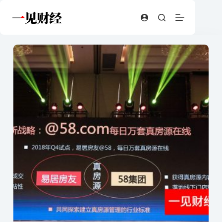
跳
至
内
容