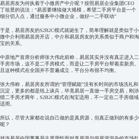
易居房友为何执着于小微房产中介呢？按照易居企业集团CEO
丁祖昱的说法：“易居要继续做大规模，希望二手房平台是一个
细分切入点，通过服务中小微企业，做好一二手联动”
于是，易居房友的S2B2C模式就诞生了，简单理解就是类似于小
微中介利用易居房开店，中介和易居房友的关系类似于商户和淘
宝的关系。
中原地产首席分析师张大伟此前称，易居其实并没有真正进入二
手房市场，这不是二手房模式，而是让二手房平台帮着卖新房。
且这种模式在全国并不普遍成立，平台分布很不均衡。
张大伟称，易居房友所谓的“管理赋能”没有长时间的市场洗礼和
沉淀，更多的都是纸上谈兵，毕竟易居一直做一手房交易，刚涉
猎二手房才两年，S2B2C模式在淘宝适用，不一定在二手房领域
适用。
所以，尽管大家都在说自己做的是真房源，但真正做到的有多少
呢？
就连易居中国董事局主席周忻面对真房源与假房源混杂的市场乱