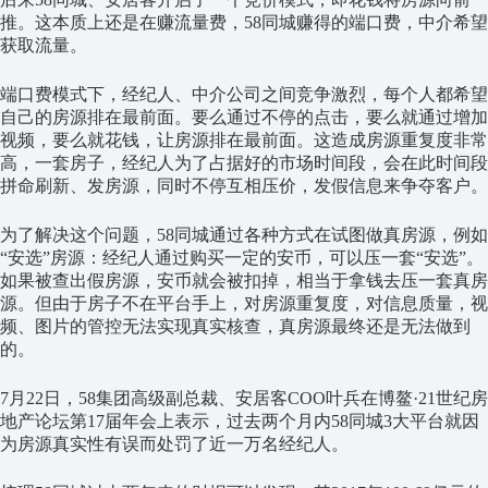
推。这本质上还是在赚流量费，58同城赚得的端口费，中介希望
获取流量。
端口费模式下，经纪人、中介公司之间竞争激烈，每个人都希望
自己的房源排在最前面。要么通过不停的点击，要么就通过增加
视频，要么就花钱，让房源排在最前面。这造成房源重复度非常
高，一套房子，经纪人为了占据好的市场时间段，会在此时间段
拼命刷新、发房源，同时不停互相压价，发假信息来争夺客户。
为了解决这个问题，58同城通过各种方式在试图做真房源，例如
“安选”房源：经纪人通过购买一定的安币，可以压一套“安选”。
如果被查出假房源，安币就会被扣掉，相当于拿钱去压一套真房
源。但由于房子不在平台手上，对房源重复度，对信息质量，视
频、图片的管控无法实现真实核查，真房源最终还是无法做到
的。
7月22日，58集团高级副总裁、安居客COO叶兵在博鳌·21世纪房
地产论坛第17届年会上表示，过去两个月内58同城3大平台就因
为房源真实性有误而处罚了近一万名经纪人。