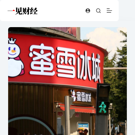
跳
至
内
容