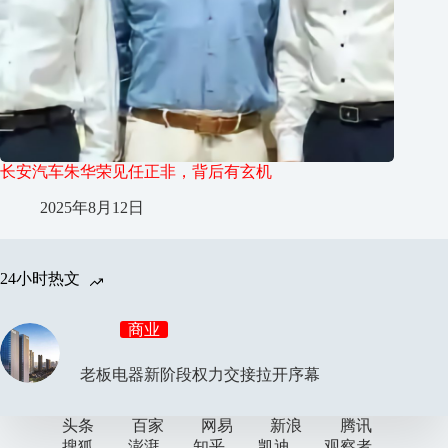
长安汽车朱华荣见任正非，背后有玄机
2025年8月12日
24小时热文
商业
老板电器新阶段权力交接拉开序幕
头条
百家
网易
新浪
腾讯
搜狐
澎湃
知乎
凯迪
观察者