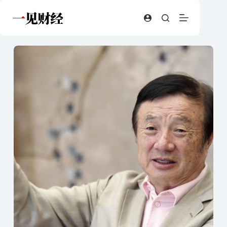
跳
至
内
容