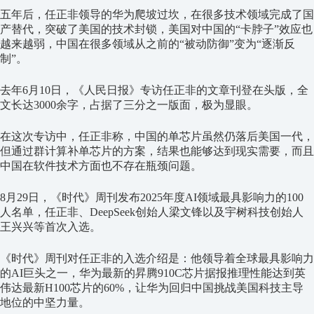
五年后，任正非领导的华为爬坡过坎，在很多技术领域完成了国
产替代，突破了美国的技术封锁，美国对中国的“卡脖子”效应也
越来越弱，中国在很多领域从之前的“被动防御”变为“逐渐反
制”。
去年6月10日，《人民日报》专访任正非的文章刊登在头版，全
文长达3000余字，占据了三分之一版面，极为显眼。
在这次专访中，任正非称，中国的单芯片虽然仍落后美国一代，
但通过群计算补单芯片的方案，结果也能够达到现实需要，而且
中国在软件技术方面也不存在瓶颈问题。
8月29日，《时代》周刊发布2025年度AI领域最具影响力的100
人名单，任正非、DeepSeek创始人梁文锋以及宇树科技创始人
王兴兴等首次入选。
《时代》周刊对任正非的入选介绍是：他领导着全球最具影响力
的AI巨头之一，华为最新的昇腾910C芯片据报推理性能达到英
伟达最新H100芯片的60%，让华为回归中国挑战美国科技主导
地位的中坚力量。