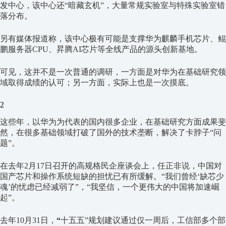
发中心，该中心还“暗藏玄机”，大量常规实验室与特殊实验室错
落分布。
另有媒体报道称，该中心极有可能是支撑华为麒麟手机芯片、鲲
鹏服务器CPU、昇腾AI芯片等全线产品的源头创新基地。
可见，这并不是一次普通的调研，一方面是对华为在基础研究领
域取得成绩的认可；另一方面，实际上也是一次摸底。
2
这些年，以华为为代表的国内很多企业，在基础研究方面成果斐
然，在很多基础领域打破了国外的技术垄断，解决了卡脖子“问
题”。
在去年2月17日召开的高规格民企座谈会上，任正非说，中国对
国产芯片和操作系统短缺的担忧已有所缓解。“我们曾经‘缺芯少
魂’的忧虑已经减弱了”，“我坚信，一个更伟大的中国将加速崛
起”。
去年10月31日，
“
十五五”规划建议通过仅一周后，工信部多个部