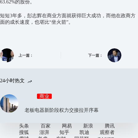
63.62%
的股份。
短短
3
年多，彭志辉在商业方面就获得巨大成功，而他在政商方
面的成长速度，也堪比
“
坐火箭
”
。
上一篇：
下一篇：
24小时热文
商业
老板电器新阶段权力交接拉开序幕
头条
百家
网易
新浪
腾讯
搜狐
澎湃
知乎
凯迪
观察者