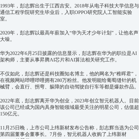
1993
年，彭志辉出生于江西吉安。
2018
年从电子科技大学信息与
通信工程学院研究生毕业后，入职
OPPO
研究院人工智能实验
室。
2020
年，彭志辉以最高年薪加入“华为天才少年计划
”
，让他名声
大噪。
华为
2022
年
6
月
25
日披露的信息显示，彭志辉在华为的职位是
AI
架构师，主要从事昇腾
AI
芯片和
AI
算法相关研究工作。
不仅如此，彭志辉还是科技圈知名博主，他的网名为
“
稚晖君
”
，
在视频网站哔哩哔哩拥有
280
万粉丝。他发明能给葡萄缝针的机
械臂，会直行、拐弯、躲障的自动驾驶自行车等都是爆款作品。
2022
年底，彭志辉离开华为创业，
2023
年创立智元机器人。目前
该公司已经成为国内具身智能领域最受关注的明星公司，估值超
150
亿元。
11
月
25
日晚，上市公司上纬新材发布公告称，彭志辉当选为公司
第四届董事会董事长。
7
月份，智元机器人收购了上纬新材