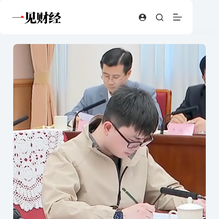
跳
至
内
容