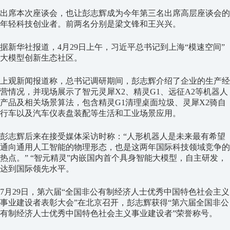
出席本次座谈会，也让彭志辉成为今年第三名出席高层座谈会的
年轻科技创业者。前两名分别是梁文锋和王兴兴。
据新华社报道，
4
月
29
日上午，习近平总书记到上海
“
模速空间
”
大模型创新生态社区。
上观新闻报道称，总书记调研期间，彭志辉介绍了企业的生产经
营情况，并现场展示了智元灵犀
X2
、精灵
G1
、远征
A2
等机器人
产品及相关场景算法，包含精灵
G1
清理桌面垃圾、灵犀
X2
骑自
行车以及汽车仪表盘装配等生活和工业场景应用。
彭志辉后来在接受媒体采访时称：
“
人形机器人是未来最有希望
通向通用人工智能的物理形态，也是这两年国际科技领域竞争的
热点。
” “
智元精灵
”
内嵌国内首个具身智能大模型，自主研发，
达到国际领先水平。
7
月
29
日，第六届
“
全国非公有制经济人士优秀中国特色社会主义
事业建设者表彰大会
”
在北京召开，彭志辉获得
“
第六届全国非公
有制经济人士优秀中国特色社会主义事业建设者
”
荣誉称号。