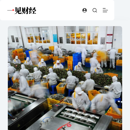
跳
至
内
容