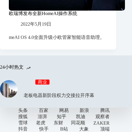
欧瑞博发布全新HomeAI操作系统
2022年5月19日
meAI OS 4.0全面升级小欧管家智能语音助理。
24小时热文
商业
老板电器新阶段权力交接拉开序幕
头条
百家
网易
新浪
腾讯
搜狐
澎湃
知乎
凯迪
观察者
雪球
老虎
东财
同花顺
ZAKER
抖音
快手
B站
大象
顶端