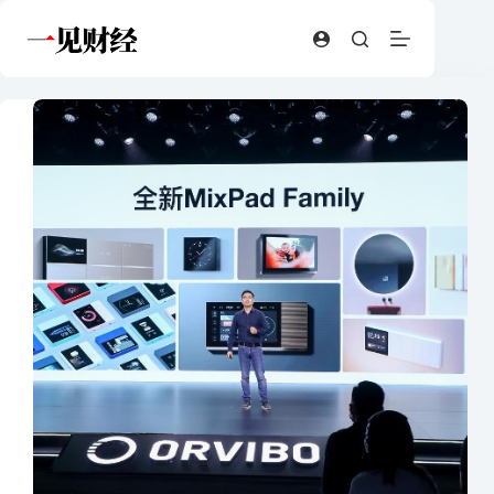
跳
至
内
容