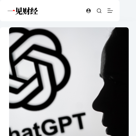
跳
至
内
容