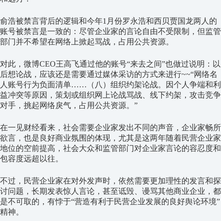
俞浩
被禁言背后的逻辑和今年
1
月份罗永浩和西贝贾国龙两人的
账号被禁言是一致的：尽管企业家的言论自由不受限制，但监管
部门并不希望在网络上掀起骂战，占用公共资源。
对此，微博
CEO
王高飞通过他的账号“来去之间
”
也做过说明：以
后想论战，应该还是需要通过媒体采访的方式来进行
~~“
网络名
人账号行为负面清单
……
（八）组织约架论战。因个人争端和利
益冲突等原因，策划或组织网上论战骂战、线下约架，攻击竞争
对手，挑起网络戾气，占用公共资源。
”
在一见财经看来，社会需要企业家发出不同的声音，企业家畅所
欲言，也是良好
商业氛围的体现，尤其是这两年随着民营企业家
地位的空前提高，社会大众和监管部门对企业家言论的容忍度和
包容度远超以往。
不过，民营企业家在对外发声时，依然需要更加理性的发言和探
讨问题，长期发表惊人言论，甚至诋毁、谩骂其他商业企业，都
是不可取的，有悖于“营造有利于民营企业发展的良好舆论环境”
精神。