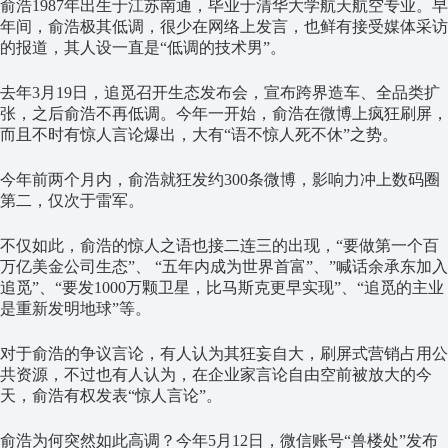
俞浩
1987
年出生于江苏南通，毕业于清华大学航天航空专业。早
年间，俞浩极其低调，很少在网络上发言，也鲜有接受媒体采访
的报道，其人设一直是“低调的技术男”。
去年
3
月
19
日，追觅召开生态发布会，宣布跨界造车、全品类扩
张，之后俞浩不再低调。今年一开始，俞浩在微博上疯狂刷屏，
而且不时有惊人言论爆出，大有“语不惊人死不休”之势。
今年前两个月内，俞浩就狂发约
300
条微博，影响力冲上数码圈
第二，仅次于雷军。
不仅如此，俞浩的惊人之语也接二连三的出现，“要做第一个百
万亿美金公司生态
”
、 “五年内成为世界首富
”
、”喊话余承东加入
追觅
”
、“要发
1000
万颗卫星，比马斯克更早实现”、“追觅的主业
是重新发明地球”等。
对于俞浩的争议言论，有人认为其狂妄自大，刷屏式营销占用公
共资源，不过也有人认为，在企业家言论自由空前被放大的今
天，俞浩有权发表“惊人言论”。
俞浩为何突然如此高调？今年
5
月
12
日，微信账号
“
兽楼处
”
发布