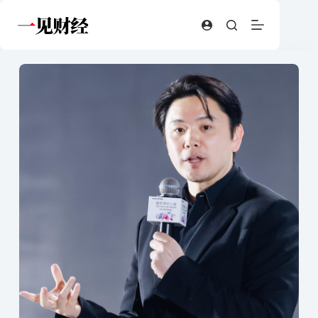
跳
至
内
容