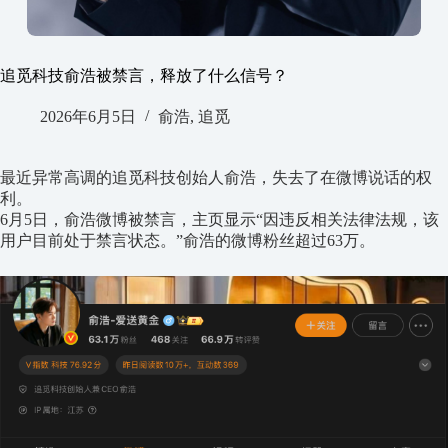
追觅科技俞浩被禁言，释放了什么信号？
2026年6月5日
俞浩
,
追觅
最近异常高调的
追觅科技创始人俞浩
，失去了在微博说话的权
利。
6
月
5
日，俞浩微博被禁言，主页显示
“
因违反相关法律法规，该
用户目前处于禁言状态。
”
俞浩的微博粉丝超过
63
万。