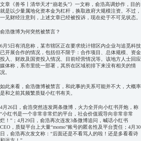
文章《兽爷丨清华天才
“
崩老头
”
》一文称，俞浩高调炒作，目的
就是以少量属地化资本金为杠杆，换取政府大规模注资。不过，
一见财经注意到，上述文章已经被投诉，现在处于不可见状态。
俞浩微博为何突然被禁言？
6
月
5
日有消息称，某市辖区正在要求统计辖区内企业与追觅科技
已开展合作的情况，包括但不限于：合作项目、总体规模、资金
投入、财政及国资投入情况、目前经营情况等。该地方人士回应
媒体称，系市里统一部署，其所在区域初排下来没有相关的情
况。
如此来看，俞浩微博被禁言，和此事的关系可能并不大，大概率
是和之前其频繁质疑小红书有关。
4
月
26
日，俞浩突然连发两条微博，火力全开向小红书开炮，称
“
小红书是一个非常非常烂的平台，社会价值观导向非常非常
烂！
”
；
4
月
29
日，俞浩再次连发
3
条微博追问，喊话小红书
CEO
，质疑平台上大量
“momo”
账号的匿名性及平台责任；
4
月
30
日，俞浩再次发文称：
“
后面还是不看骂人的啦！还是多看看诗
和远方！
”