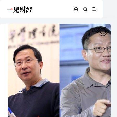
跳
至
内
容