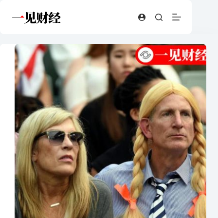
跳
至
内
容