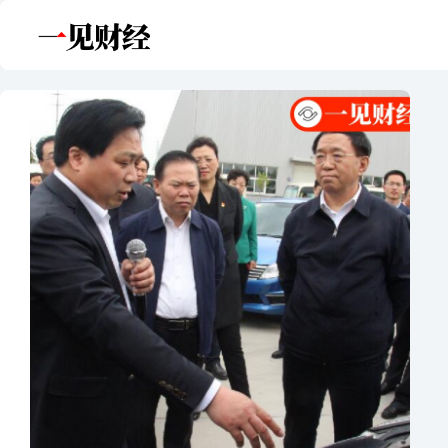
跳
至
内
容