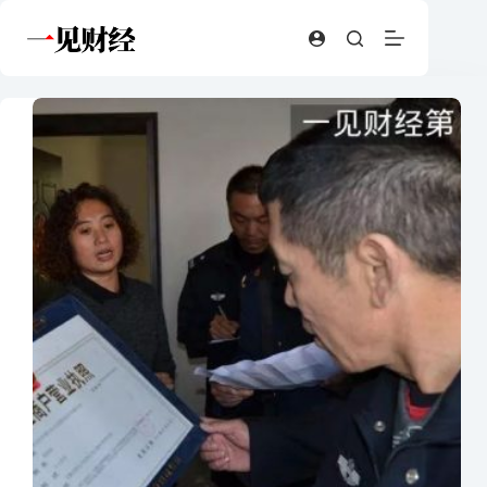
跳
至
内
容