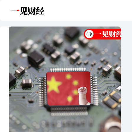
跳
至
内
容