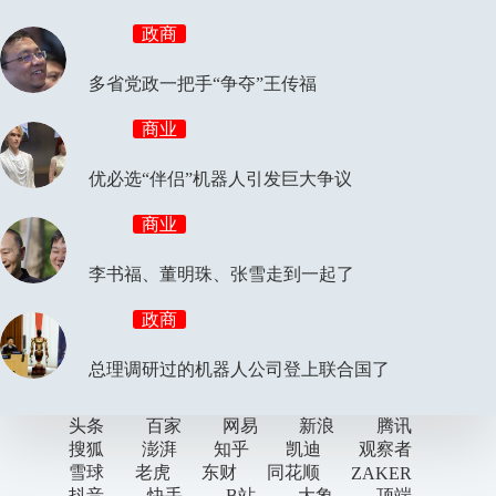
政商
多省党政一把手“争夺”王传福
商业
优必选“伴侣”机器人引发巨大争议
商业
李书福、董明珠、张雪走到一起了
政商
总理调研过的机器人公司登上联合国了
头条
百家
网易
新浪
腾讯
搜狐
澎湃
知乎
凯迪
观察者
雪球
老虎
东财
同花顺
ZAKER
抖音
快手
B站
大象
顶端