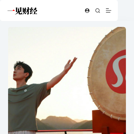
跳
至
内
容